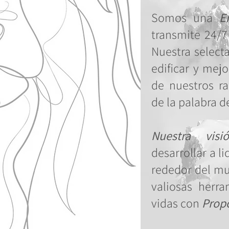
Somos una
E
transmite 24/7
Nuestra select
edificar y mejo
de nuestros ra
de la palabra d
Nuestra visi
desarrollar a l
rededor del m
valiosas herra
vidas con
Prop